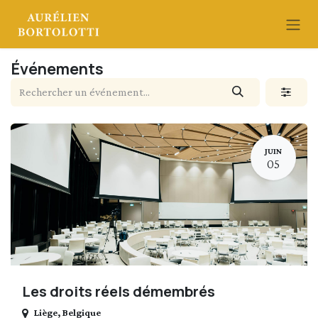
Se rendre au contenu
Événements
JUIN
05
Les droits réels démembrés
Liège
,
Belgique