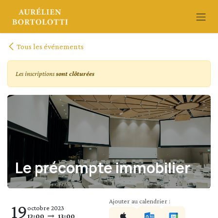
Se rendre au contenu
Tous les événements
Les inscriptions
sont clôturées
Le précompte immobilier
Ajouter au calendrier :
19
octobre 2023
12:00
13:00