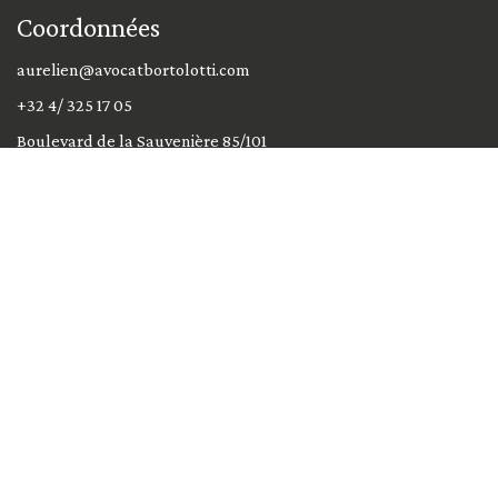
Coordonnées
aurelien@avocatbortolotti.com
+32 4/ 325 17 05
Boulevard de la Sauvenière 85/101
4000 Liège
Besoin d'un conseil ?